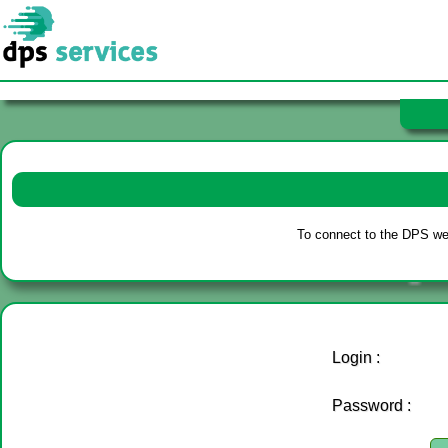
Our se
- Tec
- De
- Fur
To connect to the DPS web
- Por
- Tr
- Cl
Login :
Password :